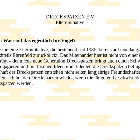
DRECKSPATZEN E.V
Elterninitiative
: Was sind das eigentlich für Vögel?
ind eine Elterninitiative, die bestehend seit 1986, bereits auf eine lang
tteils Ehrenfeld zurückblickt. Das Miteinander hier ist nicht von einer 
prägt – denn jede neue Generation Dreckspatzen bringt auch einen Sch
 engagieren und mit frischen Ideen und Talenten die Dreckspatzen beflüg
aft der Dreckspatzen entstehen nicht selten langjährige Freundschafte
ffen sich bei den Dreckspatzen wieder, wenn die jüngeren Geschwisterk
spatzen werden.